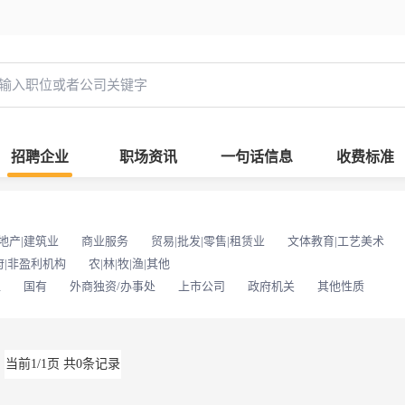
招聘企业
职场资讯
一句话信息
收费标准
地产|建筑业
商业服务
贸易|批发|零售|租赁业
文体教育|工艺美术
府|非盈利机构
农|林|牧|渔|其他
位
国有
外商独资/办事处
上市公司
政府机关
其他性质
当前1/1页 共0条记录