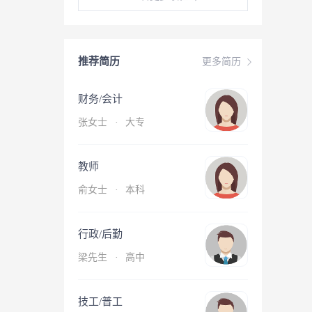
推荐简历
更多简历
财务/会计
张女士
·
大专
教师
俞女士
·
本科
行政/后勤
梁先生
·
高中
技工/普工