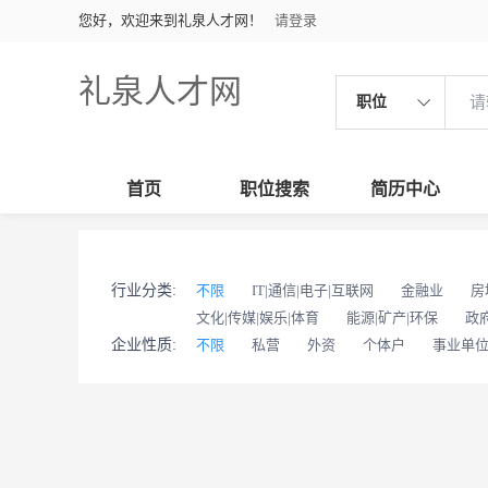
您好，欢迎来到礼泉人才网！
请登录
礼泉人才网
职位
首页
职位搜索
简历中心
行业分类:
不限
IT|通信|电子|互联网
金融业
房
文化|传媒|娱乐|体育
能源|矿产|环保
政
企业性质:
不限
私营
外资
个体户
事业单